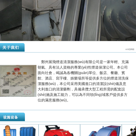
鄭州展飛煙道清潔服務(wù)有限公司是一家年輕、充滿
朝氣、具有法人資格的專業(yè)性煙道保潔公司。本公司
面向社會，竭誠為各機關(guān)單位、飯店、餐廳、賓
館、酒店、寫字樓、娛樂場所等提供多方位的煙道清洗保
潔服務(wù)，本公司采用美國進口的清潔設(shè)備及意
大利進口的清潔藥劑，具備承攬大型工程所需的配套設
(shè)施及施工能力，可以為不同領(lǐng)域客戶提供多方
位的滿意服務(wù)。