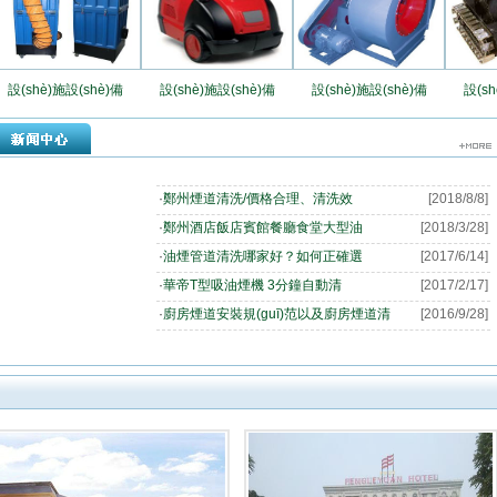
設(shè)施設(shè)備
設(shè)施設(shè)備
設(shè)施設(shè)備
設(sh
·
鄭州煙道清洗/價格合理、清洗效
[2018/8/8]
·
鄭州酒店飯店賓館餐廳食堂大型油
[2018/3/28]
·
油煙管道清洗哪家好？如何正確選
[2017/6/14]
·
華帝T型吸油煙機 3分鐘自動清
[2017/2/17]
·
廚房煙道安裝規(guī)范以及廚房煙道清
[2016/9/28]