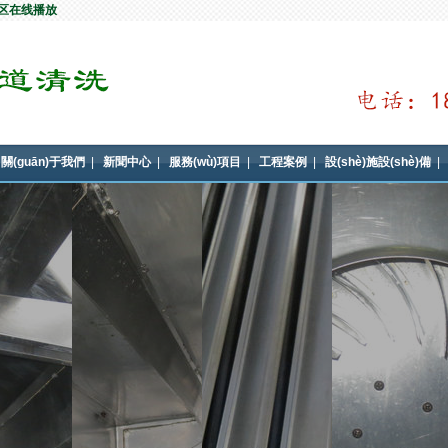
专区在线播放
關(guān)于我們
|
新聞中心
|
服務(wù)項目
|
工程案例
|
設(shè)施設(shè)備
|