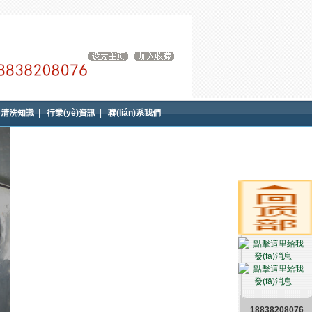
清洗知識
|
行業(yè)資訊
|
聯(lián)系我們
18838208076