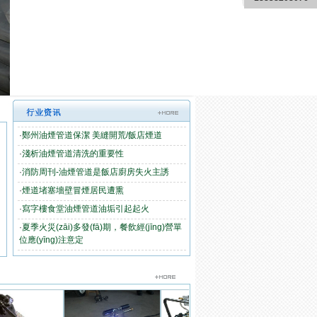
·
鄭州油煙管道保潔 美縫開荒/飯店煙道
·
淺析油煙管道清洗的重要性
·
消防周刊-油煙管道是飯店廚房失火主誘
·
煙道堵塞墻壁冒煙居民遭熏
·
寫字樓食堂油煙管道油垢引起起火
·
夏季火災(zāi)多發(fā)期，餐飲經(jīng)營單
位應(yīng)注意定