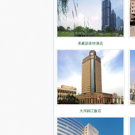
美豪諾富特酒店
大河錦江飯店