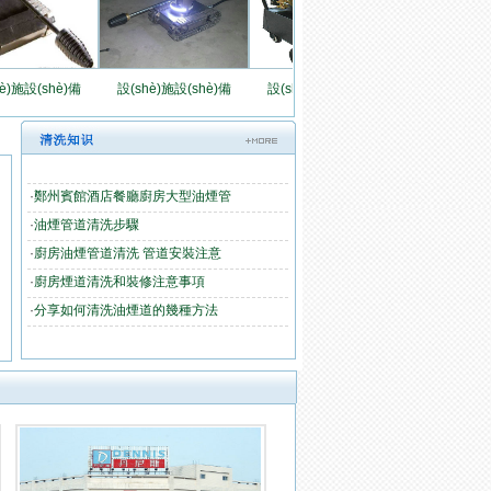
è)施設(shè)備
設(shè)施設(shè)備
設(shè)施設(shè)備
·
鄭州賓館酒店餐廳廚房大型油煙管
·
油煙管道清洗步驟
·
廚房油煙管道清洗 管道安裝注意
·
廚房煙道清洗和裝修注意事項
·
分享如何清洗油煙道的幾種方法