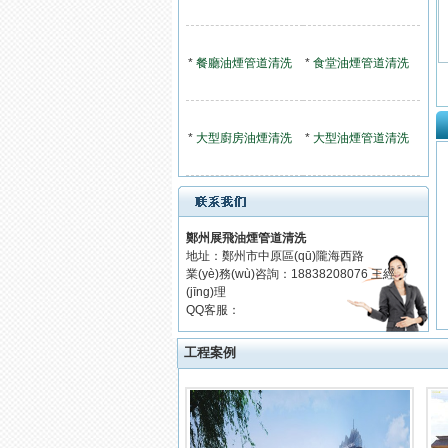
*
餐廳油煙管道清洗
*
食堂油煙管道清洗
*
大型廚房油煙清洗
*
大型油煙管道清洗
鄭州展飛油煙管道清洗
地址：鄭州市中原區(qū)隴海西路
業(yè)務(wù)咨詢：18838208076 王經
(jīng)理
QQ客服：
工程案例